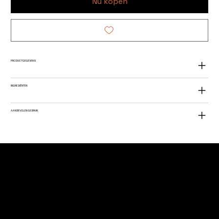
Nu kopen
PRODUCTGEGEVENS
INGREDIËNTEN
AANBEVOLEN GEBRUIK