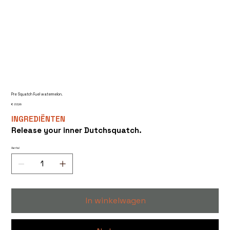
Pre Squatch Fuel watermelon.
Prijs
€ 22,99
INGREDIËNTEN
Release your inner Dutchsquatch.
Aantal
In winkelwagen