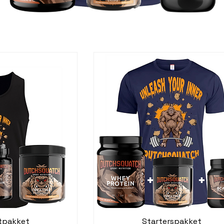
tpakket
Starterspakket