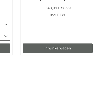
Normale prijs
Verkoopprijs
€ 43,99
€ 28,99
incl.BTW
In winkelwagen