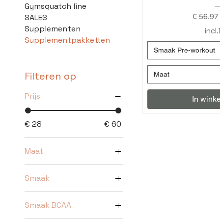
Gymsquatch line
Normale
€ 56,97
SALES
Supplementen
incl
Supplementpakketten
Smaak Pre-workout
Filteren op
Maat
Prijs
In wink
€ 28
€ 60
Maat
2XL
Smaak
3XL
Anna Banana
L
Smaak BCAA
Chocolate &
M