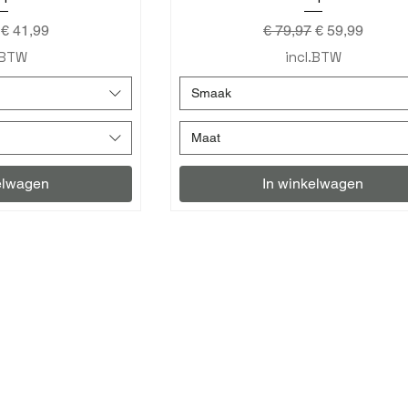
 prijs
Verkoopprijs
Normale prijs
Verkoopprijs
€ 41,99
€ 79,97
€ 59,99
.BTW
incl.BTW
Smaak
Maat
elwagen
In winkelwagen