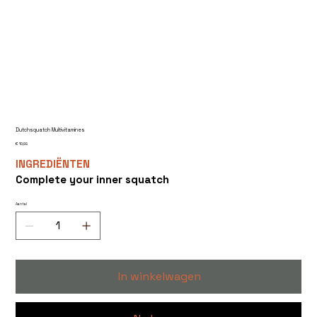
Dutchsquatch Multivitamines
Prijs
€ 10,99
INGREDIËNTEN
Complete your inner squatch
Aantal
In winkelwagen