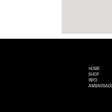
LEGAL
COMPAN
Terms & Conditions
HOME
Privacy Policy
SHOP
Retourneren
INFO
Cookies
AMBASSAD
© 2024 by Du